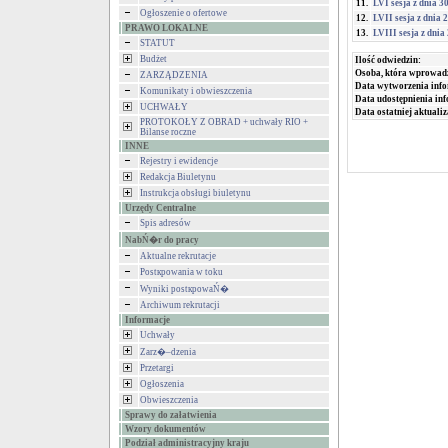
11.
LVI sesja z dnia 3
Ogłoszenie o ofertowe
12.
LVII sesja z dnia 
PRAWO LOKALNE
13.
LVIII sesja z dnia
STATUT
Budżet
Ilość odwiedzin:
Osoba, która wprowad
ZARZĄDZENIA
Data wytworzenia info
Komunikaty i obwieszczenia
Data udostępnienia inf
UCHWAŁY
Data ostatniej aktualiz
PROTOKOŁY Z OBRAD + uchwały RIO +
Bilanse roczne
INNE
Rejestry i ewidencje
Redakcja Biuletynu
Instrukcja obsługi biuletynu
Urzędy Centralne
Spis adresów
NabŃ�r do pracy
Aktualne rekrutacje
Postкpowania w toku
Wyniki postкpowaŃ�
Archiwum rekrutacji
Informacje
Uchwały
Zarz�–dzenia
Przetargi
Ogłoszenia
Obwieszczenia
Sprawy do załatwienia
Wzory dokumentów
Podział administracyjny kraju