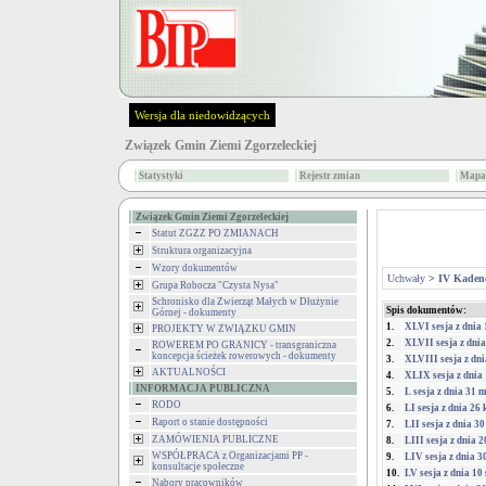
Wersja dla niedowidzących
Związek Gmin Ziemi Zgorzeleckiej
Statystyki
Rejestr zmian
Mapa 
Związek Gmin Ziemi Zgorzeleckiej
Statut ZGZZ PO ZMIANACH
Struktura organizacyjna
Wzory dokumentów
Uchwały
>
IV Kadenc
Grupa Robocza "Czysta Nysa"
Schronisko dla Zwierząt Małych w Dłużynie
Spis dokumentów:
Górnej - dokumenty
1.
XLVI sesja z dnia 
PROJEKTY W ZWIĄZKU GMIN
2.
XLVII sesja z dnia
ROWEREM PO GRANICY - transgraniczna
koncepcja ścieżek rowerowych - dokumenty
3.
XLVIII sesja z dni
AKTUALNOŚCI
4.
XLIX sesja z dnia
INFORMACJA PUBLICZNA
5.
L sesja z dnia 31 
RODO
6.
LI sesja z dnia 26
Raport o stanie dostępności
7.
LII sesja z dnia 3
ZAMÓWIENIA PUBLICZNE
8.
LIII sesja z dnia 
WSPÓŁPRACA z Organizacjami PP -
9.
LIV sesja z dnia 3
konsultacje społeczne
10.
LV sesja z dnia 10
Nabory pracowników