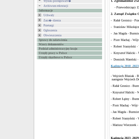
1. Zgromadzenie Zwi
Wyniki postкpowaŃ�
Archiwum rekrutacji
- Przewodniczący Zgr
Informacje
2. Zarząd Związku G
Uchwały
- Rafał Groinicz - Pr
Zarz�–dzenia
Przetargi
- Stanisław Mikołajcz
Ogłoszenia
- Jan Magda - Burmis
Obwieszczenia
- Piotr Machaj - Wój
Sprawy do załatwienia
Wzory dokumentów
- Robert Starzyński 
Podział administracyjny kraju
- Krzysztof Halicki -
Urzędy pracy w Polsce
Urzędy skarbowe w Polsce
- Dominik Matelski - 
Kadencja 2018 -2023
- Wojciech Błasiak -
następnie Wojciech D
- Rafał Gronicz - Bur
- Krzysztof Halicki -
- Robert Łężny - Bur
- Piotr Machaj - Wójt
- Jan Magda - Burmist
- Robert Starzyński 
- Mariusz Wieczorek -
Kadencja 2023 -2029