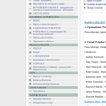
Górnej - dokumenty
7.
Biuro Związku
PROJEKTY W ZWIĄZKU GMIN
8.
Godziny urzędowan
ROWEREM PO GRANICY - transgraniczna
9.
Skargi i wnioski
koncepcja ścieżek rowerowych - dokumenty
AKTUALNOŚCI
INFORMACJA PUBLICZNA
RODO
Kadencja 2011-2014
Raport o stanie dostępności
1. Zgromadzenie Zwi
ZAMÓWIENIA PUBLICZNE
WSPÓŁPRACA z Organizacjami PP -
Przewodniczący Zgrom
konsultacje społeczne
Nabory pracowników
Ogłoszenie o ofertowe
2. Zarząd Związku G
PRAWO LOKALNE
Przewodniczący Zarząd
STATUT
Członkowie:
Budżet
ZARZĄDZENIA
- Andrzej Kutrowski -
Komunikaty i obwieszczenia
- Jerzy Strojny - Bur
UCHWAŁY
- Józef Sontowski - B
PROTOKOŁY Z OBRAD + uchwały RIO +
Bilanse roczne
- Rafał Gronicz - Burm
INNE
Rejestry i ewidencje
- Kazimierz Janik - W
Redakcja Biuletynu
- Robert Starzyński -
Instrukcja obsługi biuletynu
- Krzysztof Halicki -
Urzędy Centralne
Spis adresów
- Janusz Niekrasz - W
NabŃ�r do pracy
- Dominik Matelski - 
Aktualne rekrutacje
Kadencja 2014 - 201
Postкpowania w toku