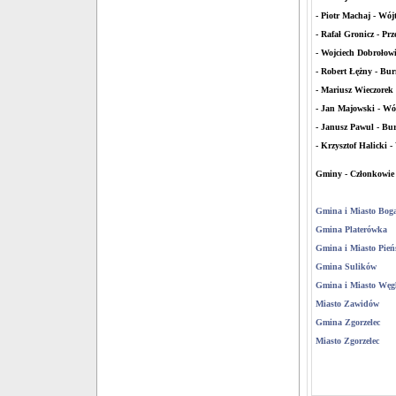
- Piotr Machaj - Wó
- Rafał Gronicz - P
- Wojciech Dobrołow
- Robert Łężny - Bu
- Mariusz Wieczorek
- Jan Majowski - W
- Janusz Pawul - Bu
- Krzysztof Halicki 
Gminy - Członkowie
Gmina i Miasto Bog
Gmina Platerówka
Gmina i Miasto Pień
Gmina Sulików
Gmina i Miasto Węgl
Miasto Zawidów
Gmina Zgorzelec
Miasto Zgorzelec