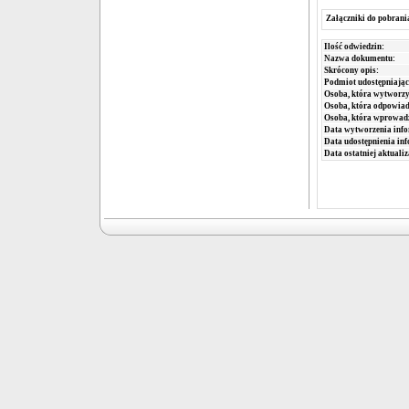
Załączniki do pobrani
Ilość odwiedzin:
Nazwa dokumentu:
Skrócony opis:
Podmiot udostępniając
Osoba, która wytworzy
Osoba, która odpowiada
Osoba, która wprowad
Data wytworzenia info
Data udostępnienia inf
Data ostatniej aktualiz