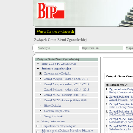
Wersja dla niedowidzących
Związek Gmin Ziemi Zgorzeleckiej
Statystyki
Rejestr zmian
Mapa 
Związek Gmin Ziemi Zgorzeleckiej
Statut ZGZZ PO ZMIANACH
Struktura organizacyjna
Zgromadzenie Związku
Związek Gmin Ziemi 
Zarząd Związku - kadencja 2007-2010
Zarząd Związku - kadencja 2010 - 2014
Spis dokumentów:
1.
Zgromadzenie Zwi
Zarząd Związku - kadencja 2014 - 2018
Kolejni Przewodnic
Zarząd ZGZZ - kadencja 2018 - 2023
2.
Zarząd Związku - k
Zarząd Związku - k
Zarząd ZGZZ - kadencja 2024 - 2028
3.
Zarząd Związku - k
Biuro Związku
skład osobowy Zar
Godziny urzędowania
4.
Zarząd Związku - k
Skład Zarządu ZGZ
Skargi i wnioski
5.
Zarząd ZGZZ - kade
Wzory dokumentów
Skład osobowy Zarz
Grupa Robocza "Czysta Nysa"
6.
Zarząd ZGZZ - kade
Skład osobowy Zar
Schronisko dla Zwierząt Małych w Dłużynie