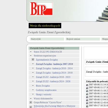
Wersja dla niedowidzących
Związek Gmin Ziemi Zgorzeleckiej
Statystyki
Rejestr zmian
Mapa 
Związek Gmin Ziemi Zgorzeleckiej
Statut ZGZZ PO ZMIANACH
Struktura organizacyjna
Zgromadzenie Związku
Związek Gmin Ziemi 
Zarząd Związku - kadencja 2007-2010
Zarząd Związku - kadencja 2010 - 2014
Zarząd Związku - kad
Zarząd Związku - kadencja 2014 - 2018
Zarząd ZGZZ - kadencja 2018 - 2023
Zarząd ZGZZ - kadencja 2024 - 2028
Załączniki do pobrani
2007-09-06 11:14:5
Biuro Związku
2007-09-06 11:17:3
Godziny urzędowania
2007-09-06 11:18:2
2007-09-06 11:44:0
Skargi i wnioski
2007-09-06 11:56:5
Wzory dokumentów
2007-09-06 12:04:5
Grupa Robocza "Czysta Nysa"
2007-09-06 12:43:0
2007-09-17 10:35:0
Schronisko dla Zwierząt Małych w Dłużynie