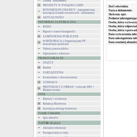
Górnej - dokumenty
PROJEKTY W ZWIĄZKU GMIN
Ilość odwiedzin:
ROWEREM PO GRANICY - transgraniczna
Nazwa dokumentu:
koncepcja ścieżek rowerowych - dokumenty
Skrócony opis:
AKTUALNOŚCI
Podmiot udostępniając
INFORMACJA PUBLICZNA
Osoba, która wytworzy
Osoba, która odpowiada
RODO
Osoba, która wprowad
Raport o stanie dostępności
Data wytworzenia info
ZAMÓWIENIA PUBLICZNE
Data udostępnienia inf
WSPÓŁPRACA z Organizacjami PP -
Data ostatniej aktualiz
konsultacje społeczne
Nabory pracowników
Ogłoszenie o ofertowe
PRAWO LOKALNE
STATUT
Budżet
ZARZĄDZENIA
Komunikaty i obwieszczenia
UCHWAŁY
PROTOKOŁY Z OBRAD + uchwały RIO +
Bilanse roczne
INNE
Rejestry i ewidencje
Redakcja Biuletynu
Instrukcja obsługi biuletynu
Urzędy Centralne
Spis adresów
NabŃ�r do pracy
Aktualne rekrutacje
Postкpowania w toku