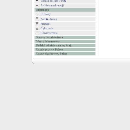
Wyniki postкpowaŃ�
Archiwum rekrutacji
Informacje
Uchwały
Zarz�–dzenia
Przetargi
Ogłoszenia
Obwieszczenia
Sprawy do załatwienia
Wzory dokumentów
Podział administracyjny kraju
Urzędy pracy w Polsce
Urzędy skarbowe w Polsce