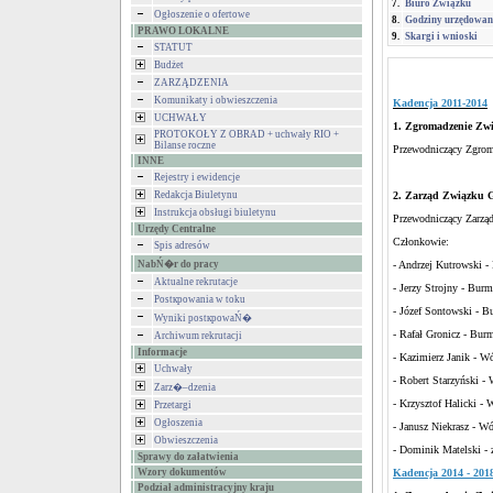
7.
Biuro Związku
Ogłoszenie o ofertowe
8.
Godziny urzędowan
PRAWO LOKALNE
9.
Skargi i wnioski
STATUT
Budżet
ZARZĄDZENIA
Komunikaty i obwieszczenia
Kadencja 2011-2014
UCHWAŁY
1. Zgromadzenie Zwi
PROTOKOŁY Z OBRAD + uchwały RIO +
Bilanse roczne
Przewodniczący Zgrom
INNE
Rejestry i ewidencje
Redakcja Biuletynu
2. Zarząd Związku G
Instrukcja obsługi biuletynu
Przewodniczący Zarząd
Urzędy Centralne
Członkowie:
Spis adresów
NabŃ�r do pracy
- Andrzej Kutrowski -
Aktualne rekrutacje
- Jerzy Strojny - Bur
Postкpowania w toku
- Józef Sontowski - B
Wyniki postкpowaŃ�
- Rafał Gronicz - Burm
Archiwum rekrutacji
Informacje
- Kazimierz Janik - W
Uchwały
- Robert Starzyński -
Zarz�–dzenia
- Krzysztof Halicki -
Przetargi
Ogłoszenia
- Janusz Niekrasz - W
Obwieszczenia
- Dominik Matelski - 
Sprawy do załatwienia
Wzory dokumentów
Kadencja 2014 - 201
Podział administracyjny kraju