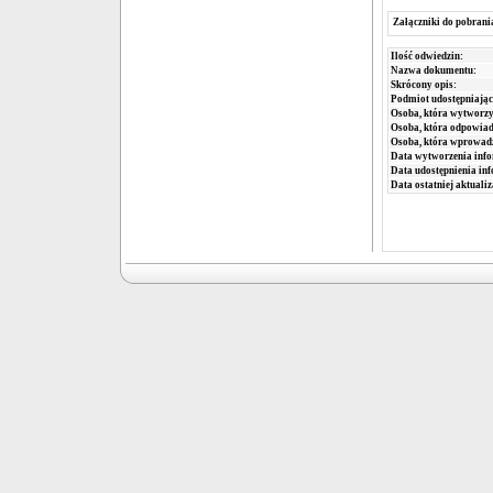
Załączniki do pobrani
Ilość odwiedzin:
Nazwa dokumentu:
Skrócony opis:
Podmiot udostępniając
Osoba, która wytworzy
Osoba, która odpowiada
Osoba, która wprowad
Data wytworzenia info
Data udostępnienia inf
Data ostatniej aktualiz