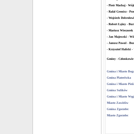
- Piotr Machaj - Wó
- Rafał Gronicz - P
- Wojciech Dobrołow
- Robert Łężny - Bu
- Mariusz Wieczorek
- Jan Majowski - W
- Janusz Pawul - Bu
- Krzysztof Halicki 
Gminy - Członkowie
Gmina i Miasto Bog
Gmina Platerówka
Gmina i Miasto Pień
Gmina Sulików
Gmina i Miasto Węgl
Miasto Zawidów
Gmina Zgorzelec
Miasto Zgorzelec