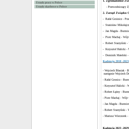
1. Zgromadzenie Zwi
Urzędy pracy w Polsce
Urzędy skarbowe w Polsce
- Przewodniczący Zgr
2. Zarząd Związku G
- Rafał Groinicz - Pr
- Stanisław Mikołajcz
- Jan Magda - Burmis
- Piotr Machaj - Wój
- Robert Starzyński 
- Krzysztof Halicki -
- Dominik Matelski - 
Kadencja 2018 -2023
- Wojciech Błasiak -
następnie Wojciech D
- Rafał Gronicz - Bur
- Krzysztof Halicki -
- Robert Łężny - Bur
- Piotr Machaj - Wójt
- Jan Magda - Burmist
- Robert Starzyński 
- Mariusz Wieczorek -
Kadencja 2023 -2029