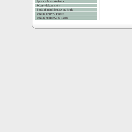
Sprawy do załatwienia
Wzory dokumentów
Podział administracyjny kraju
Urzędy pracy w Polsce
Urzędy skarbowe w Polsce