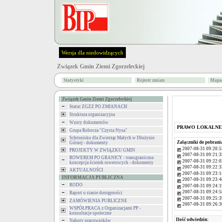
Wersja dla niedowidzących
Związek Gmin Ziemi Zgorzeleckiej
Statystyki
Rejestr zmian
Mapa 
Związek Gmin Ziemi Zgorzeleckiej
Statut ZGZZ PO ZMIANACH
Struktura organizacyjna
Wzory dokumentów
PRAWO LOKALNE
Grupa Robocza "Czysta Nysa"
Schronisko dla Zwierząt Małych w Dłużynie
Załączniki do pobrani
Górnej - dokumenty
2007-08-31 09:20:5
PROJEKTY W ZWIĄZKU GMIN
2007-08-31 09:21:3
ROWEREM PO GRANICY - transgraniczna
2007-08-31 09:22:0
koncepcja ścieżek rowerowych - dokumenty
2007-08-31 09:22:3
AKTUALNOŚCI
2007-08-31 09:23:1
INFORMACJA PUBLICZNA
2007-08-31 09:23:4
RODO
2007-08-31 09:24:1
2007-08-31 09:24:5
Raport o stanie dostępności
2007-08-31 09:25:3
ZAMÓWIENIA PUBLICZNE
2007-08-31 09:26:3
WSPÓŁPRACA z Organizacjami PP -
konsultacje społeczne
Ilość odwiedzin:
Nabory pracowników