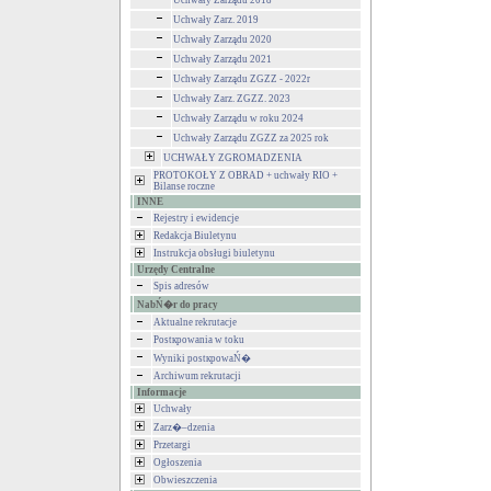
Uchwały Zarządu 2018
Uchwały Zarz. 2019
Uchwały Zarządu 2020
Uchwały Zarządu 2021
Uchwały Zarządu ZGZZ - 2022r
Uchwały Zarz. ZGZZ. 2023
Uchwały Zarządu w roku 2024
Uchwały Zarządu ZGZZ za 2025 rok
UCHWAŁY ZGROMADZENIA
PROTOKOŁY Z OBRAD + uchwały RIO +
Bilanse roczne
INNE
Rejestry i ewidencje
Redakcja Biuletynu
Instrukcja obsługi biuletynu
Urzędy Centralne
Spis adresów
NabŃ�r do pracy
Aktualne rekrutacje
Postкpowania w toku
Wyniki postкpowaŃ�
Archiwum rekrutacji
Informacje
Uchwały
Zarz�–dzenia
Przetargi
Ogłoszenia
Obwieszczenia