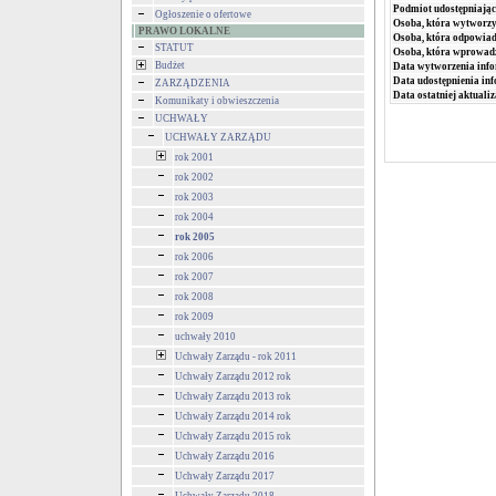
Podmiot udostępniając
Ogłoszenie o ofertowe
Osoba, która wytworzy
PRAWO LOKALNE
Osoba, która odpowiada
STATUT
Osoba, która wprowad
Budżet
Data wytworzenia info
Data udostępnienia inf
ZARZĄDZENIA
Data ostatniej aktualiz
Komunikaty i obwieszczenia
UCHWAŁY
UCHWAŁY ZARZĄDU
rok 2001
rok 2002
rok 2003
rok 2004
rok 2005
rok 2006
rok 2007
rok 2008
rok 2009
uchwały 2010
Uchwały Zarządu - rok 2011
Uchwały Zarządu 2012 rok
Uchwały Zarządu 2013 rok
Uchwały Zarządu 2014 rok
Uchwały Zarządu 2015 rok
Uchwały Zarządu 2016
Uchwały Zarządu 2017