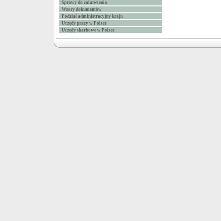
Sprawy do załatwienia
Wzory dokumentów
Podział administracyjny kraju
Urzędy pracy w Polsce
Urzędy skarbowe w Polsce