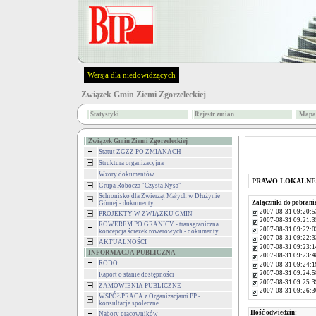
Wersja dla niedowidzących
Związek Gmin Ziemi Zgorzeleckiej
Statystyki
Rejestr zmian
Mapa 
Związek Gmin Ziemi Zgorzeleckiej
Statut ZGZZ PO ZMIANACH
Struktura organizacyjna
Wzory dokumentów
PRAWO LOKALNE
Grupa Robocza "Czysta Nysa"
Schronisko dla Zwierząt Małych w Dłużynie
Załączniki do pobrani
Górnej - dokumenty
2007-08-31 09:20:5
PROJEKTY W ZWIĄZKU GMIN
2007-08-31 09:21:3
ROWEREM PO GRANICY - transgraniczna
2007-08-31 09:22:0
koncepcja ścieżek rowerowych - dokumenty
2007-08-31 09:22:3
AKTUALNOŚCI
2007-08-31 09:23:1
INFORMACJA PUBLICZNA
2007-08-31 09:23:4
RODO
2007-08-31 09:24:1
2007-08-31 09:24:5
Raport o stanie dostępności
2007-08-31 09:25:3
ZAMÓWIENIA PUBLICZNE
2007-08-31 09:26:3
WSPÓŁPRACA z Organizacjami PP -
konsultacje społeczne
Ilość odwiedzin:
Nabory pracowników