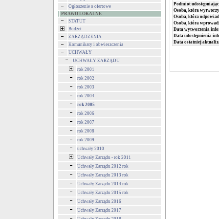
Podmiot udostępniając
Ogłoszenie o ofertowe
Osoba, która wytworzy
PRAWO LOKALNE
Osoba, która odpowiada
STATUT
Osoba, która wprowad
Budżet
Data wytworzenia info
Data udostępnienia inf
ZARZĄDZENIA
Data ostatniej aktualiz
Komunikaty i obwieszczenia
UCHWAŁY
UCHWAŁY ZARZĄDU
rok 2001
rok 2002
rok 2003
rok 2004
rok 2005
rok 2006
rok 2007
rok 2008
rok 2009
uchwały 2010
Uchwały Zarządu - rok 2011
Uchwały Zarządu 2012 rok
Uchwały Zarządu 2013 rok
Uchwały Zarządu 2014 rok
Uchwały Zarządu 2015 rok
Uchwały Zarządu 2016
Uchwały Zarządu 2017