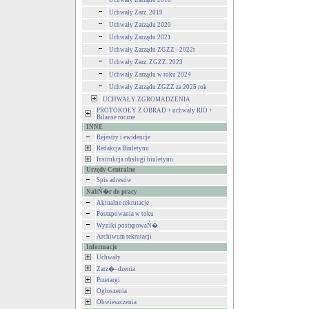
Uchwały Zarządu 2018
Uchwały Zarz. 2019
Uchwały Zarządu 2020
Uchwały Zarządu 2021
Uchwały Zarządu ZGZZ - 2022r
Uchwały Zarz. ZGZZ. 2023
Uchwały Zarządu w roku 2024
Uchwały Zarządu ZGZZ za 2025 rok
UCHWAŁY ZGROMADZENIA
PROTOKOŁY Z OBRAD + uchwały RIO +
Bilanse roczne
INNE
Rejestry i ewidencje
Redakcja Biuletynu
Instrukcja obsługi biuletynu
Urzędy Centralne
Spis adresów
NabŃ�r do pracy
Aktualne rekrutacje
Postкpowania w toku
Wyniki postкpowaŃ�
Archiwum rekrutacji
Informacje
Uchwały
Zarz�–dzenia
Przetargi
Ogłoszenia
Obwieszczenia