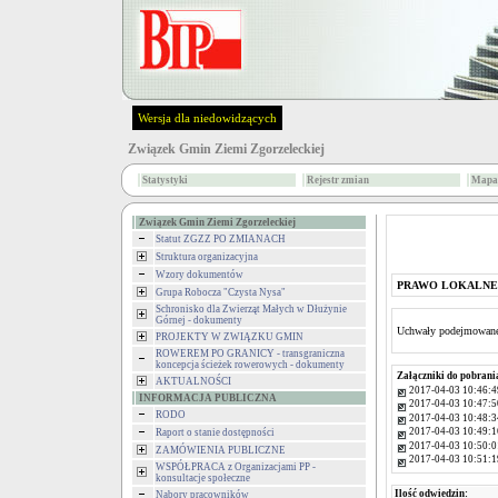
Wersja dla niedowidzących
Związek Gmin Ziemi Zgorzeleckiej
Statystyki
Rejestr zmian
Mapa 
Związek Gmin Ziemi Zgorzeleckiej
Statut ZGZZ PO ZMIANACH
Struktura organizacyjna
Wzory dokumentów
PRAWO LOKALNE
Grupa Robocza "Czysta Nysa"
Schronisko dla Zwierząt Małych w Dłużynie
Górnej - dokumenty
Uchwały podejmowane 
PROJEKTY W ZWIĄZKU GMIN
ROWEREM PO GRANICY - transgraniczna
koncepcja ścieżek rowerowych - dokumenty
Załączniki do pobrani
AKTUALNOŚCI
2017-04-03 10:46:4
INFORMACJA PUBLICZNA
2017-04-03 10:47:5
RODO
2017-04-03 10:48:3
2017-04-03 10:49:1
Raport o stanie dostępności
2017-04-03 10:50:0
ZAMÓWIENIA PUBLICZNE
2017-04-03 10:51:1
WSPÓŁPRACA z Organizacjami PP -
konsultacje społeczne
Ilość odwiedzin:
Nabory pracowników