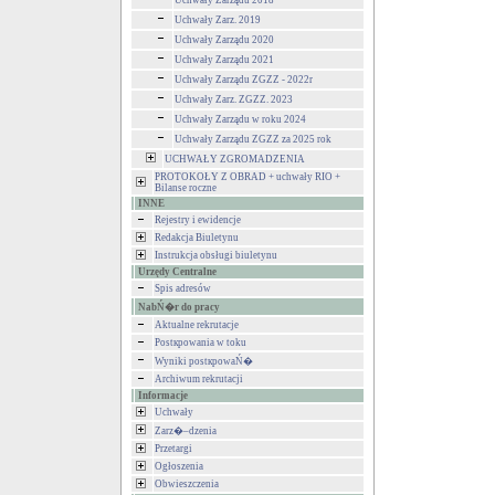
Uchwały Zarządu 2018
Uchwały Zarz. 2019
Uchwały Zarządu 2020
Uchwały Zarządu 2021
Uchwały Zarządu ZGZZ - 2022r
Uchwały Zarz. ZGZZ. 2023
Uchwały Zarządu w roku 2024
Uchwały Zarządu ZGZZ za 2025 rok
UCHWAŁY ZGROMADZENIA
PROTOKOŁY Z OBRAD + uchwały RIO +
Bilanse roczne
INNE
Rejestry i ewidencje
Redakcja Biuletynu
Instrukcja obsługi biuletynu
Urzędy Centralne
Spis adresów
NabŃ�r do pracy
Aktualne rekrutacje
Postкpowania w toku
Wyniki postкpowaŃ�
Archiwum rekrutacji
Informacje
Uchwały
Zarz�–dzenia
Przetargi
Ogłoszenia
Obwieszczenia