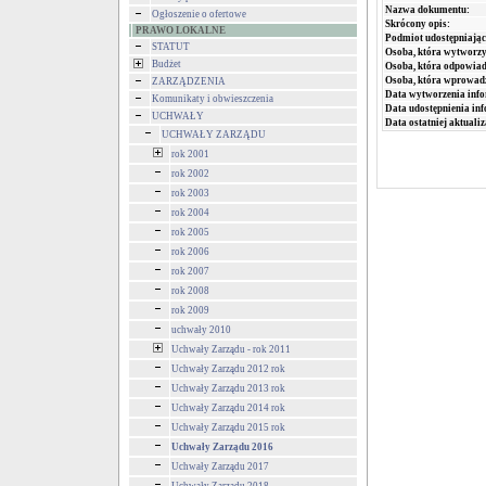
Nazwa dokumentu:
Ogłoszenie o ofertowe
Skrócony opis:
PRAWO LOKALNE
Podmiot udostępniając
STATUT
Osoba, która wytworzy
Budżet
Osoba, która odpowiada
Osoba, która wprowad
ZARZĄDZENIA
Data wytworzenia info
Komunikaty i obwieszczenia
Data udostępnienia inf
UCHWAŁY
Data ostatniej aktualiz
UCHWAŁY ZARZĄDU
rok 2001
rok 2002
rok 2003
rok 2004
rok 2005
rok 2006
rok 2007
rok 2008
rok 2009
uchwały 2010
Uchwały Zarządu - rok 2011
Uchwały Zarządu 2012 rok
Uchwały Zarządu 2013 rok
Uchwały Zarządu 2014 rok
Uchwały Zarządu 2015 rok
Uchwały Zarządu 2016
Uchwały Zarządu 2017