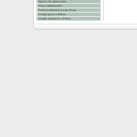
Sprawy do załatwienia
Wzory dokumentów
Podział administracyjny kraju
Urzędy pracy w Polsce
Urzędy skarbowe w Polsce