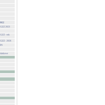
2022
 ZGZZ 2023
ZGZZ - rok
 ZGZZ - 2026
NDS
odatkowe