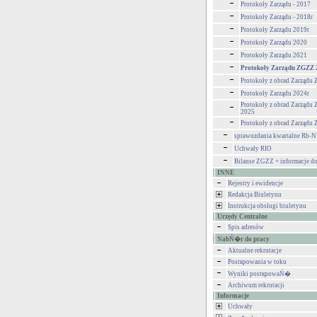
Protokoły Zarządu - 2017
Protokoły Zarządu - 2018r
Protokoły Zarządu 2019r
Protokoły Zarządu 2020
Protokoły Zarządu 2021
Protokoły Zarządu ZGZZ 
Protokoły z obrad Zarządu
Protokoły Zarządu 2024r
Protokoły z obrad Zarządu 
2025
Protokoły z obrad Zarządu
sprawozdania kwartalne Rb-
Uchwały RIO
Bilanse ZGZZ + informacje d
INNE
Rejestry i ewidencje
Redakcja Biuletynu
Instrukcja obsługi biuletynu
Urzędy Centralne
Spis adresów
NabŃ�r do pracy
Aktualne rekrutacje
Postкpowania w toku
Wyniki postкpowaŃ�
Archiwum rekrutacji
Informacje
Uchwały