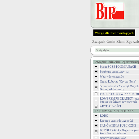
Wersja dla niedowidzących
Związek Gmin Ziemi Zgorzele
Statystyki
Związek Gmin Ziemi Zgorzeleckiej
Statut ZGZZ PO ZMIANACH
Struktura organizacyjna
Wzory dokumentów
Grupa Robocza "Czysta Nysa"
Schronisko dla Zwierząt Małych
Górnej - dokumenty
PROJEKTY W ZWIĄZKU GM
ROWEREM PO GRANICY - tran
koncepcja ścieżek rowerowych 
AKTUALNOŚCI
INFORMACJA PUBLICZNA
RODO
Raport o stanie dostępności
ZAMÓWIENIA PUBLICZNE
WSPÓŁPRACA z Organizacjami 
konsultacje społeczne
Nabory pracowników