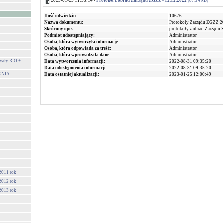
2023-01-25 11:53:14 -
Protokół z obrad Zarządu ZGZZ - 12.12.2022
(87.24 kB)
Ilość odwiedzin:
10676
Nazwa dokumentu:
Protokoły Zarządu ZGZZ 2
Skrócony opis:
protokoły z obrad Zarządu
Podmiot udostępniający:
Administrator
Osoba, która wytworzyła informację:
Administrator
Osoba, która odpowiada za treść:
Administrator
Osoba, która wprowadzała dane:
Administrator
ały RIO +
Data wytworzenia informacji:
2022-08-31 09:35:20
Data udostępnienia informacji:
2022-08-31 09:35:20
ENIA
Data ostatniej aktualizacji:
2023-01-25 12:00:49
k
3
k
k
k
k
k
2011 rok
2012 rok
2013 rok
k
k