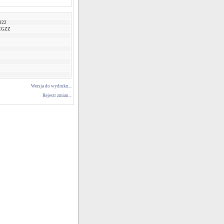
022
 ZGZZ
Wersja do wydruku...
Rejestr zmian...