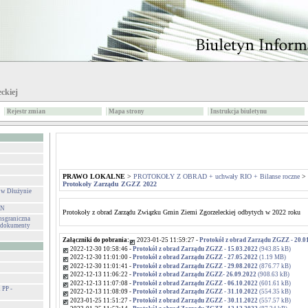
ckiej
Rejestr zmian
Mapa strony
Instrukcja biuletynu
PRAWO LOKALNE
>
PROTOKOŁY Z OBRAD + uchwały RIO + Bilanse roczne
>
Protokoły Zarządu ZGZZ 2022
 w Dłużynie
IN
Protokoły z obrad Zarządu Związku Gmin Ziemi Zgorzeleckiej odbytych w 2022 roku
sgraniczna
- dokumenty
Załączniki do pobrania:
2023-01-25 11:59:27 -
Protokół z obrad Zarządu ZGZZ - 20.0
2022-12-30 10:58:46 -
Protokół z obrad Zarządu ZGZZ - 15.03.2022
(943.85 kB)
2022-12-30 11:01:00 -
Protokół z obrad Zarządu ZGZZ - 27.05.2022
(1.19 MB)
2022-12-30 11:01:41 -
Protokół z obrad Zarządu ZGZZ - 29.08.2022
(876.77 kB)
2022-12-13 11:06:22 -
Protokół z obrad Zarządu ZGZZ- 26.09.2022
(908.63 kB)
2022-12-13 11:07:08 -
Protokół z obrad Zarządu ZGZZ - 06.10.2022
(601.61 kB)
PP -
2022-12-13 11:08:09 -
Protokół z obrad Zarządu ZGZZ - 31.10.2022
(554.35 kB)
2023-01-25 11:51:27 -
Protokół z obrad Zarządu ZGZZ - 30.11.2022
(557.57 kB)