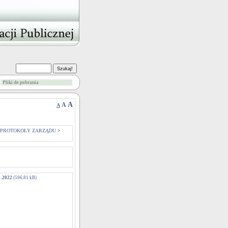
Pliki do pobrania
A
A
A
PROTOKOŁY ZARZĄDU
>
1.2022
(596.81 kB)