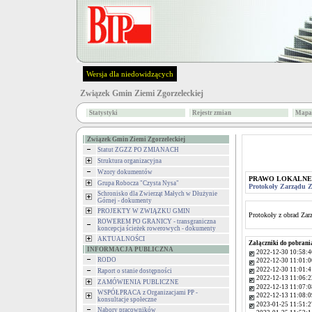
Wersja dla niedowidzących
Związek Gmin Ziemi Zgorzeleckiej
Statystyki
Rejestr zmian
Mapa 
Związek Gmin Ziemi Zgorzeleckiej
Statut ZGZZ PO ZMIANACH
Struktura organizacyjna
Wzory dokumentów
PRAWO LOKALNE
Grupa Robocza "Czysta Nysa"
Protokoły Zarządu
Schronisko dla Zwierząt Małych w Dłużynie
Górnej - dokumenty
PROJEKTY W ZWIĄZKU GMIN
Protokoły z obrad Za
ROWEREM PO GRANICY - transgraniczna
koncepcja ścieżek rowerowych - dokumenty
AKTUALNOŚCI
Załączniki do pobrani
INFORMACJA PUBLICZNA
2022-12-30 10:58:4
RODO
2022-12-30 11:01:0
2022-12-30 11:01:4
Raport o stanie dostępności
2022-12-13 11:06:2
ZAMÓWIENIA PUBLICZNE
2022-12-13 11:07:0
WSPÓŁPRACA z Organizacjami PP -
2022-12-13 11:08:0
konsultacje społeczne
2023-01-25 11:51:2
Nabory pracowników