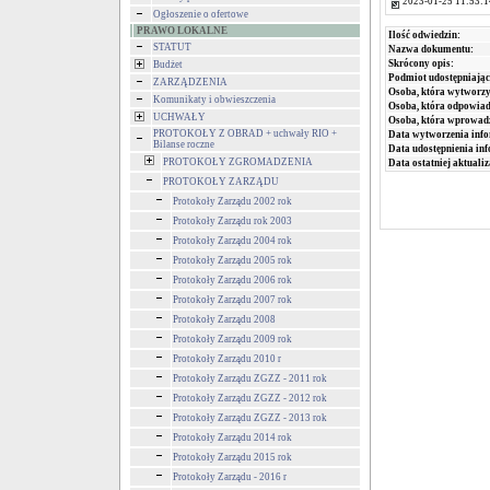
2023-01-25 11:53:1
Ogłoszenie o ofertowe
PRAWO LOKALNE
Ilość odwiedzin:
STATUT
Nazwa dokumentu:
Skrócony opis:
Budżet
Podmiot udostępniając
ZARZĄDZENIA
Osoba, która wytworzy
Komunikaty i obwieszczenia
Osoba, która odpowiada
UCHWAŁY
Osoba, która wprowad
PROTOKOŁY Z OBRAD + uchwały RIO +
Data wytworzenia info
Bilanse roczne
Data udostępnienia inf
PROTOKOŁY ZGROMADZENIA
Data ostatniej aktualiz
PROTOKOŁY ZARZĄDU
Protokoły Zarządu 2002 rok
Protokoły Zarządu rok 2003
Protokoły Zarządu 2004 rok
Protokoły Zarządu 2005 rok
Protokoły Zarządu 2006 rok
Protokoły Zarządu 2007 rok
Protokoły Zarządu 2008
Protokoły Zarządu 2009 rok
Protokoły Zarządu 2010 r
Protokoły Zarządu ZGZZ - 2011 rok
Protokoły Zarządu ZGZZ - 2012 rok
Protokoły Zarządu ZGZZ - 2013 rok
Protokoły Zarządu 2014 rok
Protokoły Zarządu 2015 rok
Protokoły Zarządu - 2016 r