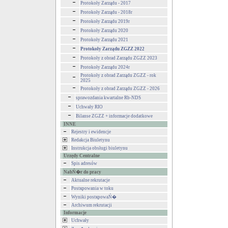
Protokoły Zarządu - 2017
Protokoły Zarządu - 2018r
Protokoły Zarządu 2019r
Protokoły Zarządu 2020
Protokoły Zarządu 2021
Protokoły Zarządu ZGZZ 2022
Protokoły z obrad Zarządu ZGZZ 2023
Protokoły Zarządu 2024r
Protokoły z obrad Zarządu ZGZZ - rok
2025
Protokoły z obrad Zarządu ZGZZ - 2026
sprawozdania kwartalne Rb-NDS
Uchwały RIO
Bilanse ZGZZ + informacje dodatkowe
INNE
Rejestry i ewidencje
Redakcja Biuletynu
Instrukcja obsługi biuletynu
Urzędy Centralne
Spis adresów
NabŃ�r do pracy
Aktualne rekrutacje
Postкpowania w toku
Wyniki postкpowaŃ�
Archiwum rekrutacji
Informacje
Uchwały