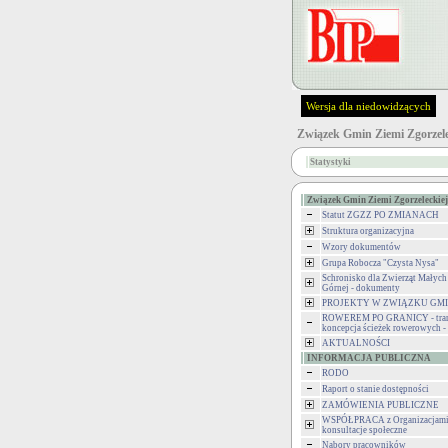
Wersja dla niedowidzących
Związek Gmin Ziemi Zgorzele
Statystyki
Związek Gmin Ziemi Zgorzeleckiej
Statut ZGZZ PO ZMIANACH
Struktura organizacyjna
Wzory dokumentów
Grupa Robocza "Czysta Nysa"
Schronisko dla Zwierząt Małych
Górnej - dokumenty
PROJEKTY W ZWIĄZKU GM
ROWEREM PO GRANICY - tran
koncepcja ścieżek rowerowych 
AKTUALNOŚCI
INFORMACJA PUBLICZNA
RODO
Raport o stanie dostępności
ZAMÓWIENIA PUBLICZNE
WSPÓŁPRACA z Organizacjami 
konsultacje społeczne
Nabory pracowników