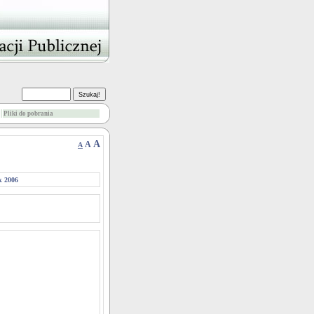
Pliki do pobrania
A
A
A
k 2006