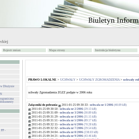
ckiej
Rejestr zmian
Mapa strony
Instrukcja biuletynu
PRAWO LOKALNE
>
UCHWAŁY
>
UCHWAŁY ZGROMADZENIA
>
uchwały ro
 w Dłużynie
uchwały Zgromadzenia ZGZZ podjęte w 2006 roku
IN
sgraniczna
- dokumenty
Załączniki do pobrania:
2011-01-25 09:30:33 -
uchwała nr 1/2006
(40.09 kB)
2011-01-25 09:30:50 -
uchwała nr 2/2006
(29.13 kB)
2011-01-25 09:31:09 -
uchwała nr 3/2006
(30.89 kB)
2011-01-25 09:31:29 -
uchwała nr 4/2006
(31.15 kB)
2011-01-25 09:31:51 -
uchwała nr 5/2006
(89.17 kB)
2011-01-25 09:32:15 -
uchwała nr 6/2006
(70.28 kB)
2011-01-25 09:32:32 -
uchwała nr 7/2006
(29.54 kB)
PP -
2011-01-25 09:34:04 -
uchwała nr 8/2006
(238.03 kB)
2011-01-25 09:34:21 -
uchwała nr 9/2006
(43.46 kB)