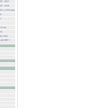
ZZ - 2017
ZZ - 2018
ZZ w 2019 roku
20
21
23 rok
24r
GZZ 2025
ały RIO +