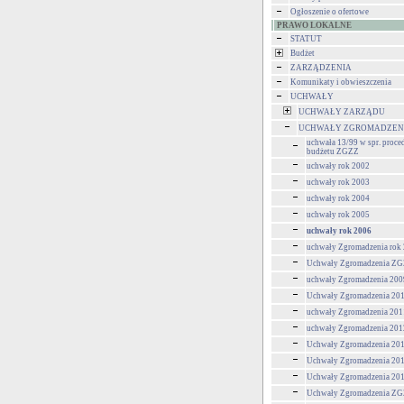
Ogłoszenie o ofertowe
PRAWO LOKALNE
STATUT
Budżet
ZARZĄDZENIA
Komunikaty i obwieszczenia
UCHWAŁY
UCHWAŁY ZARZĄDU
UCHWAŁY ZGROMADZEN
uchwała 13/99 w spr. proce
budżetu ZGZZ
uchwały rok 2002
uchwały rok 2003
uchwały rok 2004
uchwały rok 2005
uchwały rok 2006
uchwały Zgromadzenia rok
Uchwały Zgromadzenia ZGZ
uchwały Zgromadzenia 200
Uchwały Zgromadzenia 201
uchwały Zgromadzenia 201
uchwały Zgromadzenia 201
Uchwały Zgromadzenia 201
Uchwały Zgromadzenia 201
Uchwały Zgromadzenia 201
Uchwały Zgromadzenia ZG