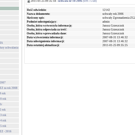
2011-01-25 09:35:18 -
uchwała nr 10/2006
(699.75 kB)
Ilość odwiedzin:
12142
Nazwa dokumentu:
uchwały rok 2006
Skrócony opis:
uchwały Zgromadzenia ZGZ
Podmiot udostępniający:
admin
Osoba, która wytworzyła informację:
Janusz Grzeszczuk
Osoba, która odpowiada za treść:
Janusz Grzeszczuk
Osoba, która wprowadzała dane:
Janusz Grzeszczuk
Data wytworzenia informacji:
2007-08-31 13:46:32
Data udostępnienia informacji:
2007-08-31 13:46:32
IA
Data ostatniej aktualizacji:
2011-01-25 09:35:25
dury uchwalania
 2007
Z za rok 2008
9 rok
0 rok
1r
2 rok
3 rok
4 rok
5 rok
ZZ - 2016