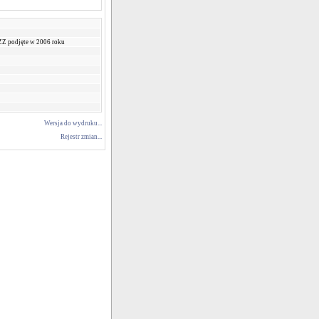
Z podjęte w 2006 roku
Wersja do wydruku...
Rejestr zmian...