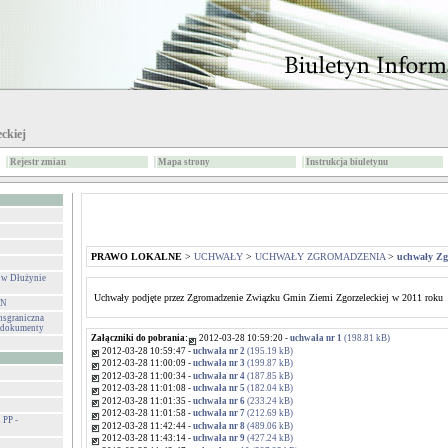
ckiej
Rejestr zmian
Mapa strony
Instrukcja biuletynu
PRAWO LOKALNE
>
UCHWAŁY
>
UCHWAŁY ZGROMADZENIA
>
uchwały Zg
 w Dłużynie
Uchwały podjęte przez Zgromadzenie Związku Gmin Ziemi Zgorzeleckiej w 2011 roku
IN
sgraniczna
- dokumenty
Załączniki do pobrania:
2012-03-28 10:59:20 -
uchwała nr 1
(198.81 kB)
2012-03-28 10:59:47 -
uchwała nr 2
(195.19 kB)
2012-03-28 11:00:09 -
uchwała nr 3
(199.87 kB)
2012-03-28 11:00:34 -
uchwała nr 4
(187.85 kB)
2012-03-28 11:01:08 -
uchwała nr 5
(182.04 kB)
2012-03-28 11:01:35 -
uchwała nr 6
(233.24 kB)
2012-03-28 11:01:58 -
uchwała nr 7
(212.69 kB)
PP -
2012-03-28 11:42:44 -
uchwała nr 8
(489.06 kB)
2012-03-28 11:43:14 -
uchwała nr 9
(427.24 kB)