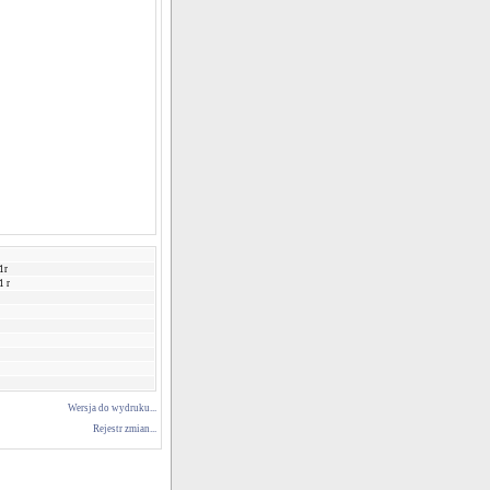
1r
1 r
Wersja do wydruku...
Rejestr zmian...