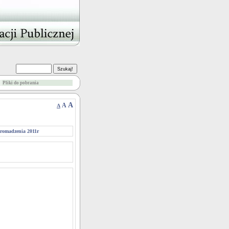
Pliki do pobrania
A
A
A
romadzenia 2011r