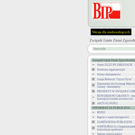
Wersja dla niedowidzących
Związek Gmin Ziemi Zgorzele
Statystyki
Związek Gmin Ziemi Zgorzeleckiej
Statut ZGZZ PO ZMIANACH
Struktura organizacyjna
Wzory dokumentów
Grupa Robocza "Czysta Nysa"
Schronisko dla Zwierząt Małych
Górnej - dokumenty
PROJEKTY W ZWIĄZKU GM
ROWEREM PO GRANICY - tran
koncepcja ścieżek rowerowych 
AKTUALNOŚCI
INFORMACJA PUBLICZNA
RODO
Raport o stanie dostępności
ZAMÓWIENIA PUBLICZNE
WSPÓŁPRACA z Organizacjami 
konsultacje społeczne
Nabory pracowników