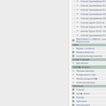
Uchwały Zgromadzenia ZG
Uchwały Zgromadzenia ZG
Uchwały Zgromadzenia ZG
Uchwały Zgromadzenia 20
Uchwały Zgromadzenia 20
Uchwały Zgrom. 2022 rok
Uchwały Zgrom. ZGZZ - 20
uchwały Zgrom. ZGZZ -20
Uchwały Zgromadzenia Z
PROTOKOŁY Z OBRAD + uchw
Bilanse roczne
INNE
Rejestry i ewidencje
Redakcja Biuletynu
Instrukcja obsługi biuletynu
Urzędy Centralne
Spis adresów
NabŃ�r do pracy
Aktualne rekrutacje
Postкpowania w toku
Wyniki postкpowaŃ�
Archiwum rekrutacji
Informacje
Uchwały
Zarz�–dzenia
Przetargi
Ogłoszenia
Obwieszczenia