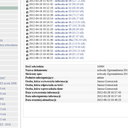
2012-03-28 11:43:47 -
uchwała nr 10
(527.25 kB)
2012-04-16 10:51:42 -
uchwała nr 11
(96.50 kB)
2012-04-16 10:52:19 -
uchwała nr 12
(68.48 kB)
2012-04-16 10:52:52 -
uchwała nr 13
(64.62 kB)
2012-04-16 10:53:30 -
uchwała nr 14
(73.17 kB)
2012-04-16 10:53:54 -
uchwała nr 15
(86.27 kB)
2012-04-16 10:54:31 -
uchwała nr 16
(113.91 kB)
2012-04-16 10:54:57 -
uchwała nr 17
(102.28 kB)
2012-04-16 10:55:20 -
uchwała nr 18
(86.89 kB)
2012-04-16 10:55:45 -
uchwała nr 19
(93.22 kB)
2012-04-16 10:56:10 -
uchwała nr 20
(87.87 kB)
2012-08-13 10:15:40 -
uchwała nr 20a
(785.94 kB)
IA
2012-08-13 10:33:29 -
uchwała nr 21
(113.91 kB)
dury uchwalania
2012-08-13 10:34:04 -
uchwała nr 22
(278.00 kB)
2012-08-13 10:38:52 -
uchwała nr 23
(295.55 kB)
2012-08-13 10:43:04 -
uchwała nr 24
(81.53 kB)
2012-08-13 10:48:22 -
uchwała nr 25
(95.31 kB)
Ilość odwiedzin:
16984
Nazwa dokumentu:
uchwały Zgromadzenia 201
Skrócony opis:
uchwały Zgromadzenia 201
Podmiot udostępniający:
admin
 2007
Osoba, która wytworzyła informację:
Janusz Grzeszczuk
Z za rok 2008
Osoba, która odpowiada za treść:
Janusz Grzeszczuk
9 rok
Osoba, która wprowadzała dane:
Janusz Grzeszczuk
Data wytworzenia informacji:
2012-03-28 10:57:43
0 rok
Data udostępnienia informacji:
2012-03-28 10:57:43
11r
Data ostatniej aktualizacji:
2012-08-13 10:49:23
2 rok
3 rok
4 rok
5 rok
ZZ - 2016