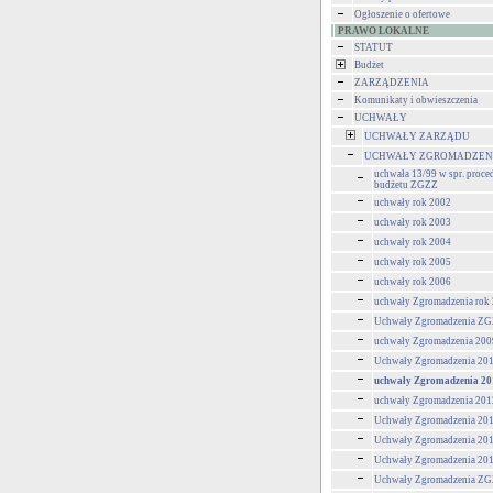
Ogłoszenie o ofertowe
PRAWO LOKALNE
STATUT
Budżet
ZARZĄDZENIA
Komunikaty i obwieszczenia
UCHWAŁY
UCHWAŁY ZARZĄDU
UCHWAŁY ZGROMADZEN
uchwała 13/99 w spr. proce
budżetu ZGZZ
uchwały rok 2002
uchwały rok 2003
uchwały rok 2004
uchwały rok 2005
uchwały rok 2006
uchwały Zgromadzenia rok
Uchwały Zgromadzenia ZGZ
uchwały Zgromadzenia 200
Uchwały Zgromadzenia 201
uchwały Zgromadzenia 20
uchwały Zgromadzenia 201
Uchwały Zgromadzenia 201
Uchwały Zgromadzenia 201
Uchwały Zgromadzenia 201
Uchwały Zgromadzenia ZG