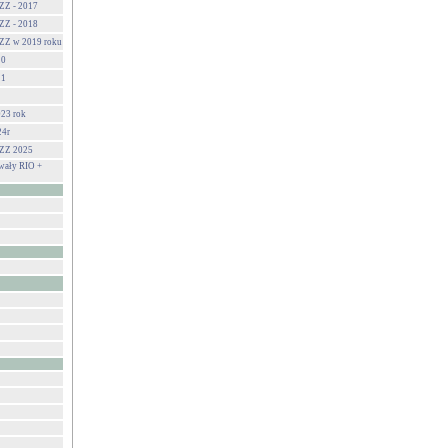
ZZ - 2017
ZZ - 2018
ZZ w 2019 roku
20
21
23 rok
24r
GZZ 2025
ały RIO +