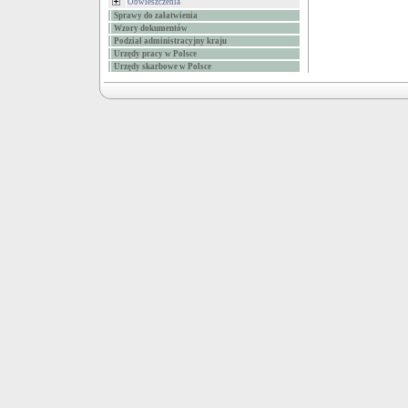
Obwieszczenia
Sprawy do załatwienia
Wzory dokumentów
Podział administracyjny kraju
Urzędy pracy w Polsce
Urzędy skarbowe w Polsce