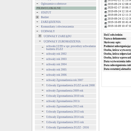
2019-02-22 12:23:0
Ogłoszenie o ofertowe
2019-09-24 12:08:4
2020-02-17 10:06:1
PRAWO LOKALNE
2019-09-24 12:10:4
STATUT
2019-09-24 12:11:3
Budżet
2019-09-24 12:12:3
ZARZĄDZENIA
2019-10-09 10:45:4
2019-10-09 10:47:0
Komunikaty i obwieszczenia
UCHWAŁY
Ilość odwiedzin:
UCHWAŁY ZARZĄDU
Nazwa dokumentu:
UCHWAŁY ZGROMADZENIA
Skrócony opis:
uchwała 13/99 w spr. procedury uchwalania
Podmiot udostępniając
budżetu ZGZZ
Osoba, która wytworzy
uchwały rok 2002
Osoba, która odpowiada
Osoba, która wprowad
uchwały rok 2003
Data wytworzenia info
uchwały rok 2004
Data udostępnienia inf
Data ostatniej aktualiz
uchwały rok 2005
uchwały rok 2006
uchwały Zgromadzenia rok 2007
Uchwały Zgromadzenia ZGZZ za rok 2008
uchwały Zgromadzenia 2009 rok
Uchwały Zgromadzenia 2010 rok
uchwały Zgromadzenia 2011r
uchwały Zgromadzenia 2012 rok
Uchwały Zgromadzenia 2013 rok
Uchwały Zgromadzenia 2014 rok
Uchwały Zgromadzenia 2015 rok
Uchwały Zgromadzenia ZGZZ - 2016