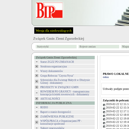
Wersja dla niedowidzących
Związek Gmin Ziemi Zgorzeleckiej
Statystyki
Rejestr zmian
Mapa 
Związek Gmin Ziemi Zgorzeleckiej
Statut ZGZZ PO ZMIANACH
Struktura organizacyjna
Wzory dokumentów
PRAWO LOKALNE
Grupa Robocza "Czysta Nysa"
roku
Schronisko dla Zwierząt Małych w Dłużynie
Górnej - dokumenty
PROJEKTY W ZWIĄZKU GMIN
Uchwały podjęte prze
ROWEREM PO GRANICY - transgraniczna
koncepcja ścieżek rowerowych - dokumenty
AKTUALNOŚCI
Załączniki do pobrani
INFORMACJA PUBLICZNA
2019-02-22 12:15:1
RODO
2019-02-22 12:15:5
2019-02-22 12:17:1
Raport o stanie dostępności
2019-02-22 12:18:0
ZAMÓWIENIA PUBLICZNE
2019-02-22 12:19:0
WSPÓŁPRACA z Organizacjami PP -
2019-02-22 12:19:4
konsultacje społeczne
2019-02-22 12:20:3
Nabory pracowników