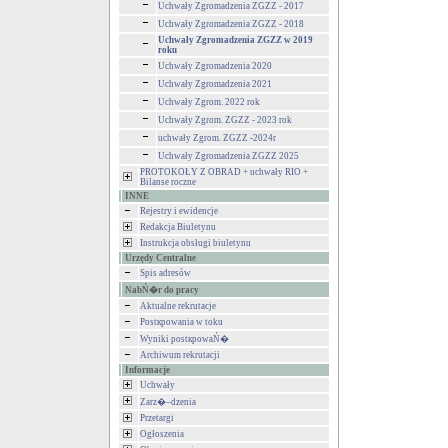
Uchwały Zgromadzenia ZGZZ - 2017
Uchwały Zgromadzenia ZGZZ - 2018
Uchwały Zgromadzenia ZGZZ w 2019
roku
Uchwały Zgromadzenia 2020
Uchwały Zgromadzenia 2021
Uchwały Zgrom. 2022 rok
Uchwały Zgrom. ZGZZ - 2023 rok
uchwały Zgrom. ZGZZ -2024r
Uchwały Zgromadzenia ZGZZ 2025
PROTOKOŁY Z OBRAD + uchwały RIO +
Bilanse roczne
INNE
Rejestry i ewidencje
Redakcja Biuletynu
Instrukcja obsługi biuletynu
Urzędy Centralne
Spis adresów
NabŃ�r do pracy
Aktualne rekrutacje
Postкpowania w toku
Wyniki postкpowaŃ�
Archiwum rekrutacji
Informacje
Uchwały
Zarz�–dzenia
Przetargi
Ogłoszenia