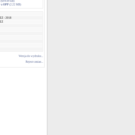
(694.09 kB)
y z OPP
(2.22 MB)
ZZ - 2018
GZZ
Wersja do wydruku...
Rejestr zmian...