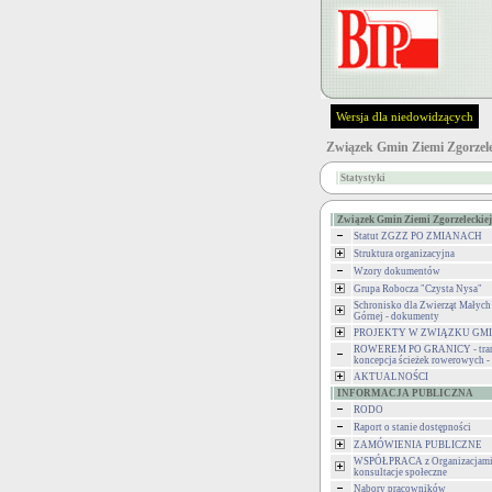
Wersja dla niedowidzących
Związek Gmin Ziemi Zgorzele
Statystyki
Związek Gmin Ziemi Zgorzeleckiej
Statut ZGZZ PO ZMIANACH
Struktura organizacyjna
Wzory dokumentów
Grupa Robocza "Czysta Nysa"
Schronisko dla Zwierząt Małych
Górnej - dokumenty
PROJEKTY W ZWIĄZKU GM
ROWEREM PO GRANICY - tran
koncepcja ścieżek rowerowych 
AKTUALNOŚCI
INFORMACJA PUBLICZNA
RODO
Raport o stanie dostępności
ZAMÓWIENIA PUBLICZNE
WSPÓŁPRACA z Organizacjami 
konsultacje społeczne
Nabory pracowników