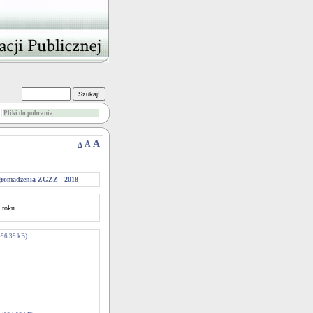
Pliki do pobrania
A
A
A
romadzenia ZGZZ - 2018
 roku.
96.39 kB)