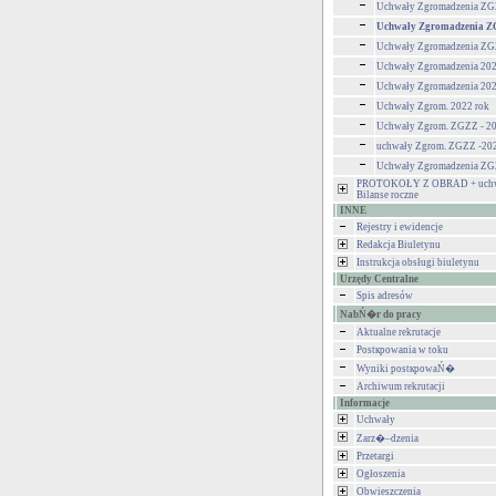
Uchwały Zgromadzenia ZG
Uchwały Zgromadzenia Z
Uchwały Zgromadzenia ZG
Uchwały Zgromadzenia 20
Uchwały Zgromadzenia 20
Uchwały Zgrom. 2022 rok
Uchwały Zgrom. ZGZZ - 20
uchwały Zgrom. ZGZZ -20
Uchwały Zgromadzenia Z
PROTOKOŁY Z OBRAD + uchw
Bilanse roczne
INNE
Rejestry i ewidencje
Redakcja Biuletynu
Instrukcja obsługi biuletynu
Urzędy Centralne
Spis adresów
NabŃ�r do pracy
Aktualne rekrutacje
Postкpowania w toku
Wyniki postкpowaŃ�
Archiwum rekrutacji
Informacje
Uchwały
Zarz�–dzenia
Przetargi
Ogłoszenia
Obwieszczenia