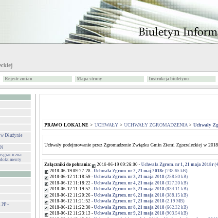
ckiej
Rejestr zmian
Mapa strony
Instrukcja biuletynu
PRAWO LOKALNE
>
UCHWAŁY
>
UCHWAŁY ZGROMADZENIA
>
Uchwały Zg
 w Dłużynie
Uchwały podejmowanie przez Zgromadzenie Związku Gmin Ziemi Zgorzeleckiej w 2018
IN
sgraniczna
- dokumenty
Załączniki do pobrania:
2018-06-19 09:26:00 -
Uchwała Zgrom. nr 1, 21 maja 2018r
(4
2018-06-19 09:27:28 -
Uchwała Zgrom. nr 2, 21 maj 2018r
(238.65 kB)
2018-06-12 11:18:59 -
Uchwała Zgrom. nr 3, 21 maja 2018
(258.50 kB)
2018-06-12 11:18:22 -
Uchwała Zgrom. nr 4, 21 maja 2018
(327.20 kB)
2018-06-12 11:19:52 -
Uchwała Zgrom. nr 5, 21 maja 2018
(834.11 kB)
2018-06-12 11:20:26 -
Uchwała Zgrom. nr 6, 21 maja 2018
(388.15 kB)
2018-06-12 11:21:52 -
Uchwała Zgrom. nr 7, 21 maja 2018
(2.19 MB)
PP -
2018-06-12 11:22:30 -
Uchwała Zgrom. nr 8, 21 maja 2018
(662.32 kB)
2018-06-12 11:23:13 -
Uchwała Zgrom. nr 9, 21 maja 2018
(903.54 kB)