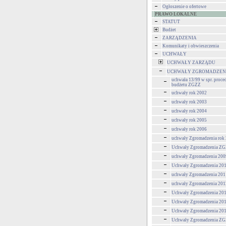
Ogłoszenie o ofertowe
PRAWO LOKALNE
STATUT
Budżet
ZARZĄDZENIA
Komunikaty i obwieszczenia
UCHWAŁY
UCHWAŁY ZARZĄDU
UCHWAŁY ZGROMADZEN
uchwała 13/99 w spr. proce
budżetu ZGZZ
uchwały rok 2002
uchwały rok 2003
uchwały rok 2004
uchwały rok 2005
uchwały rok 2006
uchwały Zgromadzenia rok
Uchwały Zgromadzenia ZGZ
uchwały Zgromadzenia 200
Uchwały Zgromadzenia 201
uchwały Zgromadzenia 201
uchwały Zgromadzenia 201
Uchwały Zgromadzenia 201
Uchwały Zgromadzenia 201
Uchwały Zgromadzenia 201
Uchwały Zgromadzenia ZG