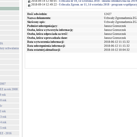
2018-09-14 12:48:01 -
Uchwała nr 10, 14 września 2018 - składa członkowska na 2019
2018-09-14 12:49:22 -
Uchwała Zgrom. nr 11, 14 września 2018 - program współprac
Ilość odwiedzin:
12427
Nazwa dokumentu:
Uchwały Zgromadzenia ZG
Skrócony opis:
Uchwały Zgromadzenia Z
Podmiot udostępniający:
Janusz Grzeszczuk
Osoba, która wytworzyła informację:
Janusz Grzeszczuk
Osoba, która odpowiada za treść:
Janusz Grzeszczuk
Osoba, która wprowadzała dane:
Janusz Grzeszczuk
Data wytworzenia informacji:
2018-06-12 11:15:32
IA
Data udostępnienia informacji:
2018-06-12 11:15:32
dury uchwalania
Data ostatniej aktualizacji:
2018-10-12 10:04:32
 2007
Z za rok 2008
9 rok
0 rok
1r
2 rok
3 rok
4 rok
5 rok
ZZ - 2016