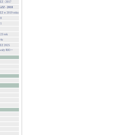
ZZ - 2017
GZZ - 2018
ZZ w 2019 roku
20
21
23 rok
24r
GZZ 2025
ały RIO +