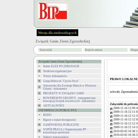
Wersja dla niedowidzących
Związek Gmin Ziemi Zgorzeleckiej
Statystyki
Rejestr zmian
Mapa 
Związek Gmin Ziemi Zgorzeleckiej
Statut ZGZZ PO ZMIANACH
Struktura organizacyjna
Wzory dokumentów
PRAWO LOKALNE
Grupa Robocza "Czysta Nysa"
Schronisko dla Zwierząt Małych w Dłużynie
Górnej - dokumenty
uchwały Zgromadzenia
PROJEKTY W ZWIĄZKU GMIN
ROWEREM PO GRANICY - transgraniczna
koncepcja ścieżek rowerowych - dokumenty
Załączniki do pobrani
AKTUALNOŚCI
2009-11-16 12:09:4
INFORMACJA PUBLICZNA
2009-11-16 12:11:0
RODO
2009-11-16 12:11:3
2009-11-16 12:12:0
Raport o stanie dostępności
2009-11-16 12:12:4
ZAMÓWIENIA PUBLICZNE
2009-11-16 12:14:1
WSPÓŁPRACA z Organizacjami PP -
2010-03-02 10:36:1
konsultacje społeczne
2010-03-02 10:36:5
Nabory pracowników