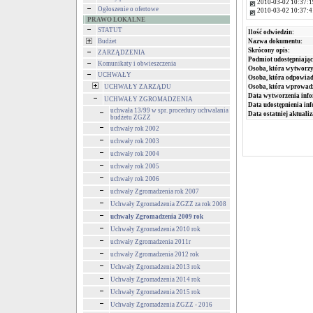
2010-03-02 10:37:1
Ogłoszenie o ofertowe
2010-03-02 10:37:4
PRAWO LOKALNE
STATUT
Ilość odwiedzin:
Nazwa dokumentu:
Budżet
Skrócony opis:
ZARZĄDZENIA
Podmiot udostępniając
Komunikaty i obwieszczenia
Osoba, która wytworzy
UCHWAŁY
Osoba, która odpowiada
Osoba, która wprowad
UCHWAŁY ZARZĄDU
Data wytworzenia info
UCHWAŁY ZGROMADZENIA
Data udostępnienia inf
uchwała 13/99 w spr. procedury uchwalania
Data ostatniej aktualiz
budżetu ZGZZ
uchwały rok 2002
uchwały rok 2003
uchwały rok 2004
uchwały rok 2005
uchwały rok 2006
uchwały Zgromadzenia rok 2007
Uchwały Zgromadzenia ZGZZ za rok 2008
uchwały Zgromadzenia 2009 rok
Uchwały Zgromadzenia 2010 rok
uchwały Zgromadzenia 2011r
uchwały Zgromadzenia 2012 rok
Uchwały Zgromadzenia 2013 rok
Uchwały Zgromadzenia 2014 rok
Uchwały Zgromadzenia 2015 rok
Uchwały Zgromadzenia ZGZZ - 2016