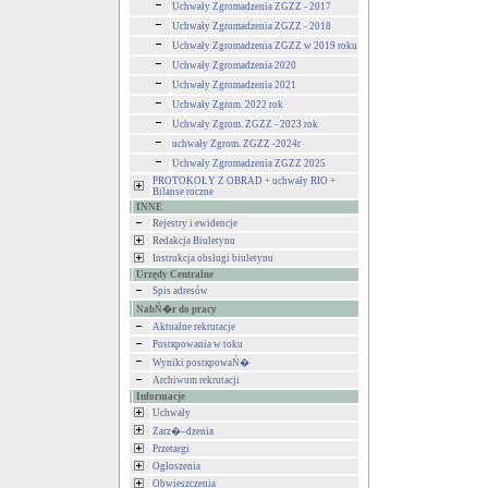
Uchwały Zgromadzenia ZGZZ - 2017
Uchwały Zgromadzenia ZGZZ - 2018
Uchwały Zgromadzenia ZGZZ w 2019 roku
Uchwały Zgromadzenia 2020
Uchwały Zgromadzenia 2021
Uchwały Zgrom. 2022 rok
Uchwały Zgrom. ZGZZ - 2023 rok
uchwały Zgrom. ZGZZ -2024r
Uchwały Zgromadzenia ZGZZ 2025
PROTOKOŁY Z OBRAD + uchwały RIO +
Bilanse roczne
INNE
Rejestry i ewidencje
Redakcja Biuletynu
Instrukcja obsługi biuletynu
Urzędy Centralne
Spis adresów
NabŃ�r do pracy
Aktualne rekrutacje
Postкpowania w toku
Wyniki postкpowaŃ�
Archiwum rekrutacji
Informacje
Uchwały
Zarz�–dzenia
Przetargi
Ogłoszenia
Obwieszczenia