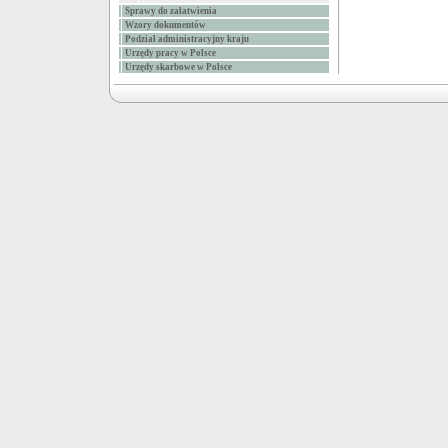
Sprawy do załatwienia
Wzory dokumentów
Podział administracyjny kraju
Urzędy pracy w Polsce
Urzędy skarbowe w Polsce