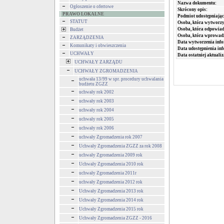
Nazwa dokumentu:
Ogłoszenie o ofertowe
Skrócony opis:
PRAWO LOKALNE
Podmiot udostępniając
STATUT
Osoba, która wytworzy
Osoba, która odpowiada
Budżet
Osoba, która wprowad
ZARZĄDZENIA
Data wytworzenia info
Komunikaty i obwieszczenia
Data udostępnienia inf
UCHWAŁY
Data ostatniej aktualiz
UCHWAŁY ZARZĄDU
UCHWAŁY ZGROMADZENIA
uchwała 13/99 w spr. procedury uchwalania
budżetu ZGZZ
uchwały rok 2002
uchwały rok 2003
uchwały rok 2004
uchwały rok 2005
uchwały rok 2006
uchwały Zgromadzenia rok 2007
Uchwały Zgromadzenia ZGZZ za rok 2008
uchwały Zgromadzenia 2009 rok
Uchwały Zgromadzenia 2010 rok
uchwały Zgromadzenia 2011r
uchwały Zgromadzenia 2012 rok
Uchwały Zgromadzenia 2013 rok
Uchwały Zgromadzenia 2014 rok
Uchwały Zgromadzenia 2015 rok
Uchwały Zgromadzenia ZGZZ - 2016