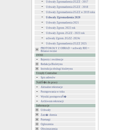
Uchwały Zgromadzenia ZGZZ - 2017
Uchwały Zgromadzenia ZGZZ - 2018
Uchwały Zgromadzenia ZGZZ w 2019 roku
Uchwały Zgromadzenia 2020
Uchwały Zgromadzenia 2021
Uchwały Zgrom. 2022 rok
Uchwały Zgrom. ZGZZ - 2023 rok
uchwały Zgrom. ZGZZ -2024r
Uchwały Zgromadzenia ZGZZ 2025
PROTOKOŁY Z OBRAD + uchwały RIO +
Bilanse roczne
INNE
Rejestry i ewidencje
Redakcja Biuletynu
Instrukcja obsługi biuletynu
Urzędy Centralne
Spis adresów
NabŃ�r do pracy
Aktualne rekrutacje
Postкpowania w toku
Wyniki postкpowaŃ�
Archiwum rekrutacji
Informacje
Uchwały
Zarz�–dzenia
Przetargi
Ogłoszenia
Obwieszczenia