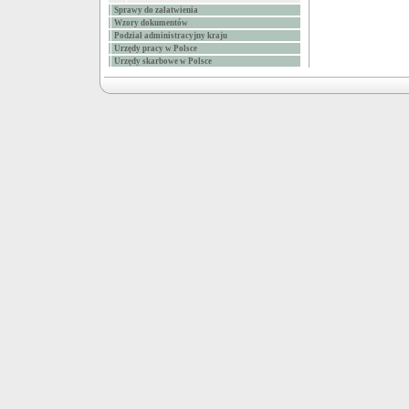
Sprawy do załatwienia
Wzory dokumentów
Podział administracyjny kraju
Urzędy pracy w Polsce
Urzędy skarbowe w Polsce