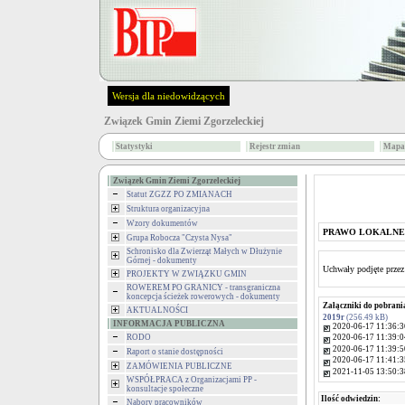
Wersja dla niedowidzących
Związek Gmin Ziemi Zgorzeleckiej
Statystyki
Rejestr zmian
Mapa 
Związek Gmin Ziemi Zgorzeleckiej
Statut ZGZZ PO ZMIANACH
Struktura organizacyjna
Wzory dokumentów
PRAWO LOKALNE
Grupa Robocza "Czysta Nysa"
Schronisko dla Zwierząt Małych w Dłużynie
Górnej - dokumenty
Uchwały podjęte prze
PROJEKTY W ZWIĄZKU GMIN
ROWEREM PO GRANICY - transgraniczna
koncepcja ścieżek rowerowych - dokumenty
Załączniki do pobrani
AKTUALNOŚCI
2019r
(256.49 kB)
INFORMACJA PUBLICZNA
2020-06-17 11:36:3
RODO
2020-06-17 11:39:0
2020-06-17 11:39:5
Raport o stanie dostępności
2020-06-17 11:41:3
ZAMÓWIENIA PUBLICZNE
2021-11-05 13:50:3
WSPÓŁPRACA z Organizacjami PP -
konsultacje społeczne
Ilość odwiedzin:
Nabory pracowników